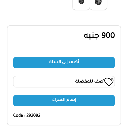
900 جنيه
أضف إلى السلة
أضف للمفضلة
إتمام الشراء
Code : 292092