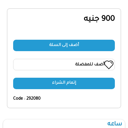
900 جنيه
أضف إلى السلة
أضف للمفضلة
إتمام الشراء
Code : 292080
ساعه